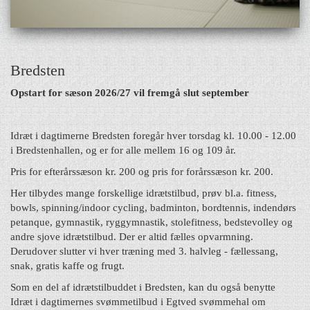
Bredsten
Opstart for sæson 2026/27 vil fremgå slut september
Idræt i dagtimerne Bredsten foregår hver torsdag kl. 10.00 - 12.00
i Bredstenhallen, og er for alle mellem 16 og 109 år.
Pris for efterårssæson kr. 200 og pris for forårssæson kr. 200.
Her tilbydes mange forskellige idrætstilbud, prøv bl.a. fitness,
bowls, spinning/indoor cycling, badminton, bordtennis, indendørs
petanque, gymnastik, ryggymnastik, stolefitness, bedstevolley og
andre sjove idrætstilbud. Der er altid fælles opvarmning.
Derudover slutter vi hver træning med 3. halvleg - fællessang,
snak, gratis kaffe og frugt.
Som en del af idrætstilbuddet i Bredsten, kan du også benytte
Idræt i dagtimernes svømmetilbud i Egtved svømmehal om