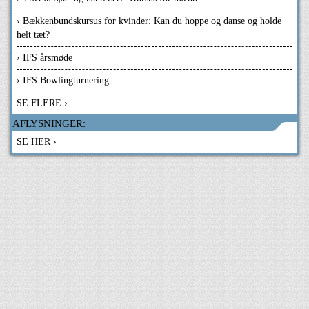
› Bækkenbundskursus for kvinder: Kan du hoppe og danse og holde
helt tæt?
› IFS årsmøde
› IFS Bowlingturnering
SE FLERE ›
AFLYSNINGER:
SE HER ›