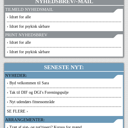
NYHEDSBREV/-MAIL
TILMELD NYHEDSMAIL
› Idræt for alle
› Idræt for psykisk sårbare
PRINT NYHEDSBREV
› Idræt for alle
› Idræt for psykisk sårbare
SENESTE NYT:
NYHEDER:
› Byd velkommen til Sara
› Tak til DIF og DGI's Foreningspulje
› Nyt udendørs fitnessområde
SE FLERE ›
ARRANGEMENTER:
› Træt af sjat- og nat'tisseri? Kursus for mænd