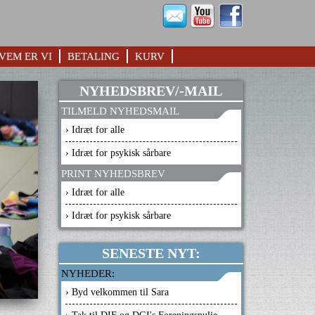
VEM ER VI
BETALING
KURV
NYHEDSBREV/-MAIL
TILMELD NYHEDSMAIL
› Idræt for alle
› Idræt for psykisk sårbare
PRINT NYHEDSBREV
› Idræt for alle
› Idræt for psykisk sårbare
SENESTE NYT:
NYHEDER:
› Byd velkommen til Sara