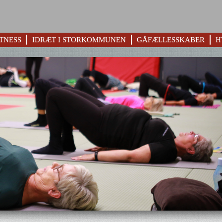
TNESS
IDRÆT I STORKOMMUNEN
GÅFÆLLESSKABER
H