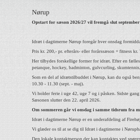
Nørup
Opstart for sæson 2026/27 vil fremgå slut september
Idræt i dagtimerne Nørup foregår hver onsdag formiddag 
Pris kr. 200,- pr. efterårs- eller forårssæson + fitness kr. 
Her tilbydes forskellige former for idræt. Efter en fæl
petanque, hockey, badminton, gulvcurling, skumtennis,
Som en del af idrætstilbuddet i Nørup, kan du også be
10.30 - 11.30
(sept. - maj).
Vi holder ferie i uge 42, uge 7 og i påsken. Sidste gan
Sæsonen slutter den 22. april 2026.
Om sommeren går vi onsdag i samme tidsrum fra midt
Idræt i dagtimerne Nørup er en underafdeling af Firehø
Vi glæder os til at se dig til Idræt i dagtimerne i Nøruph
Den lokale kontaktperson der kan kontaktes ved spørgs