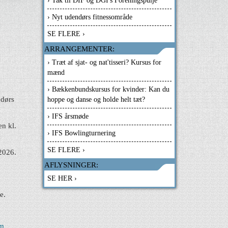
› Tak til DIF og DGI's Foreningspulje
› Nyt udendørs fitnessområde
SE FLERE ›
ARRANGEMENTER:
› Træt af sjat- og nat'tisseri? Kursus for
mænd
› Bækkenbundskursus for kvinder: Kan du
ndørs
hoppe og danse og holde helt tæt?
› IFS årsmøde
n kl.
› IFS Bowlingturnering
SE FLERE ›
 2026.
AFLYSNINGER:
SE HER ›
le.
om