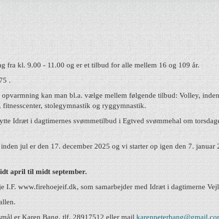
fra kl. 9.00 - 11.00 og er et tilbud for alle mellem 16 og 109 år.
75 .
les opvarmning kan man bl.a. vælge mellem følgende tilbud: Volley, inde
 fitnesscenter, stolegymnastik og ryggymnastik.
nytte Idræt i dagtimernes svømmetilbud i Egtved svømmehal om torsdage
g inden jul er den 17. december 2025 og vi starter op igen den 7. januar
 april til midt september.
je I.F. www.firehoejeif.dk, som samarbejder med Idræt i dagtimerne Vej
allen.
mål er Karen Bang, tlf. 28917512 eller mail
karenpeterbang@gmail.c