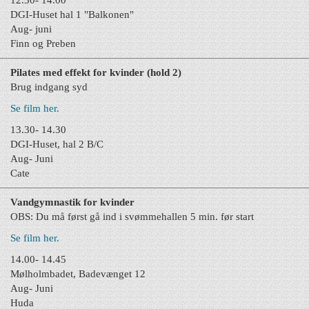
12.30- 14.00
DGI-Huset hal 1 "Balkonen"
Aug- juni
Finn og Preben
Pilates med effekt for kvinder (hold 2)
Brug indgang syd
Se film her.
13.30- 14.30
DGI-Huset, hal 2 B/C
Aug- Juni
Cate
Vandgymnastik for kvinder
OBS: Du må først gå i
nd i svømmehallen 5 min. før start
Se film her.
14.00- 14.45
Mølholmbadet, Badevænget 12
Aug- Juni
Huda