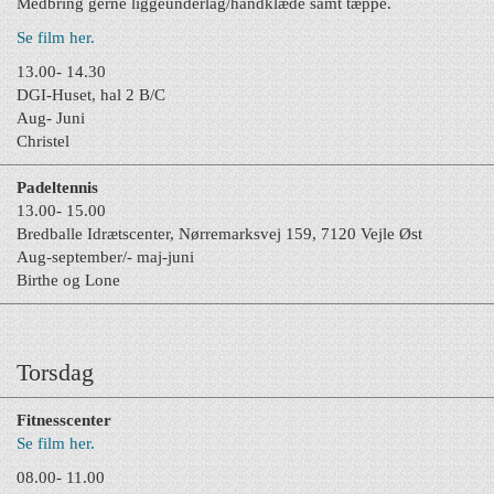
Medbring gerne liggeunderlag/håndklæde samt tæppe.
Se film her.
13.00- 14.30
DGI-Huset, hal 2 B/C
Aug- Juni
Christel
Padeltennis
13.00- 15.00
Bredballe Idrætscenter, Nørremarksvej 159, 7120 Vejle Øst
Aug-september/- maj-juni
Birthe og Lone
Torsdag
Fitnesscenter
Se film her.
08.00- 11.00