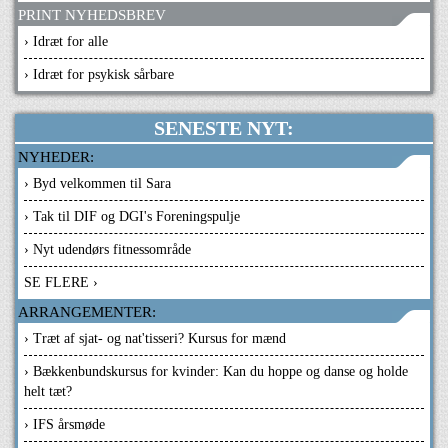
PRINT NYHEDSBREV
› Idræt for alle
› Idræt for psykisk sårbare
SENESTE NYT:
NYHEDER:
› Byd velkommen til Sara
› Tak til DIF og DGI's Foreningspulje
› Nyt udendørs fitnessområde
SE FLERE ›
ARRANGEMENTER:
› Træt af sjat- og nat'tisseri? Kursus for mænd
› Bækkenbundskursus for kvinder: Kan du hoppe og danse og holde
helt tæt?
› IFS årsmøde