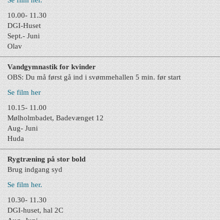
Se film her.
10.00- 11.30
DGI-Huset
Sept.- Juni
Olav
Vandgymnastik for kvinder
OBS: Du må først gå i
nd i svømmehallen 5 min. før start
Se film her
10.15- 11.00
Mølholmbadet, Badevænget 12
Aug- Juni
Huda
Rygtræning på stor bold
Brug indgang syd
Se film her.
10.30- 11.30
DGI-huset, hal 2C