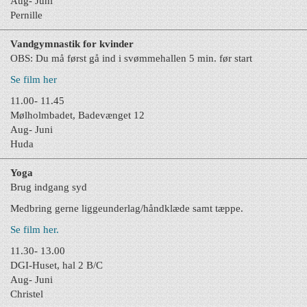
Aug- Juni
Pernille
Vandgymnastik for kvinder
OBS: Du må først gå i
nd i svømmehallen 5 min. før start
Se film her
11.00- 11.45
Mølholmbadet, Badevænget 12
Aug- Juni
Huda
Yoga
Brug indgang syd
Medbring gerne liggeunderlag/håndklæde samt tæppe.
Se film her.
11.30- 13.00
DGI-Huset, hal 2 B/C
Aug- Juni
Christel