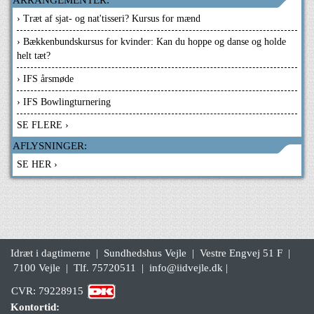
ARRANGEMENTER:
› Træt af sjat- og nat'tisseri? Kursus for mænd
› Bækkenbundskursus for kvinder: Kan du hoppe og danse og holde
helt tæt?
› IFS årsmøde
› IFS Bowlingturnering
SE FLERE ›
AFLYSNINGER:
SE HER ›
Idræt i dagtimerne | Sundhedshus Vejle | Vestre Engvej 51 F |
7100 Vejle | Tlf. 75720511 |
info@iidvejle.dk
|
CVR: 79228915
Kontortid: