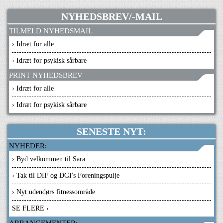
NYHEDSBREV/-MAIL
TILMELD NYHEDSMAIL
› Idræt for alle
› Idræt for psykisk sårbare
PRINT NYHEDSBREV
› Idræt for alle
› Idræt for psykisk sårbare
SENESTE NYT:
NYHEDER:
› Byd velkommen til Sara
› Tak til DIF og DGI's Foreningspulje
› Nyt udendørs fitnessområde
SE FLERE ›